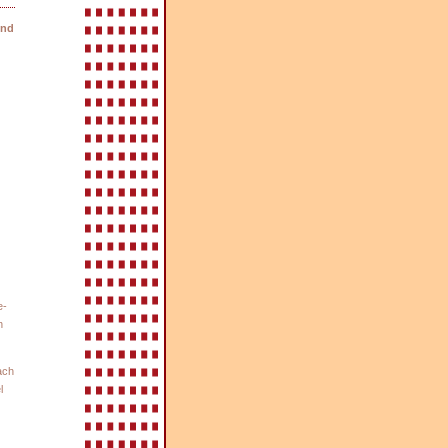
und
e-
n
ach
l