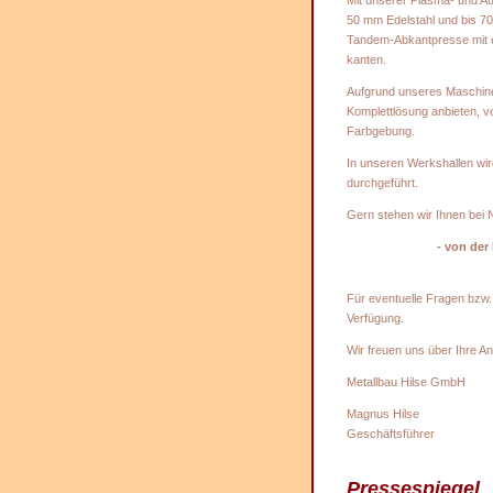
Mit unserer Plasma- und Au
50 mm Edelstahl und bis 70
Tandem-Abkantpresse mit ei
kanten.
Aufgrund unseres Maschine
Komplettlösung anbieten, v
Farbgebung.
In unseren Werkshallen wir
durchgeführt.
Gern stehen wir Ihnen bei 
- von der
Für eventuelle Fragen bzw.
Verfügung.
Wir freuen uns über Ihre An
Metallbau Hilse GmbH
Magnus 
Geschäftsführer
Pressespiegel