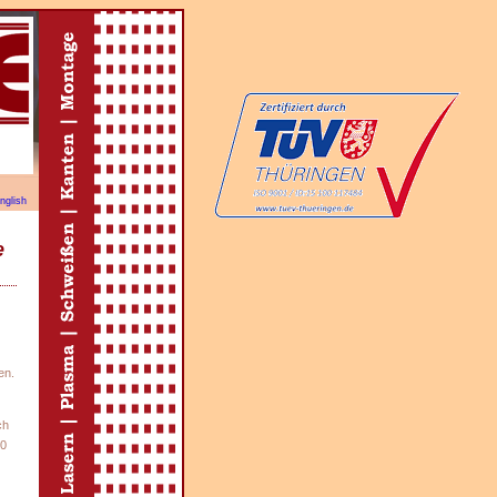
nglish
e
en.
ch
00