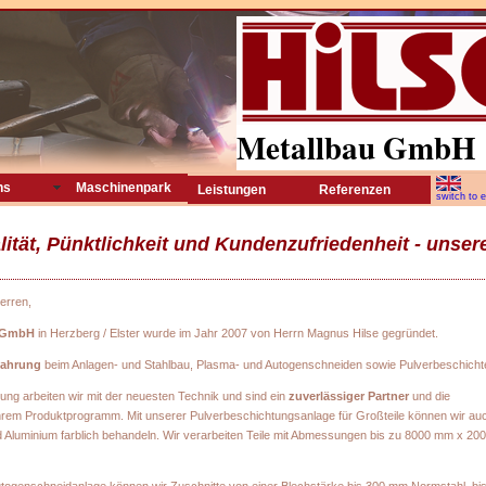
Metallbau GmbH
ns
Maschinenpark
Leistungen
Referenzen
switch to e
ualität, Pünktlichkeit und Kundenzufriedenheit - unser
erren,
e GmbH
in Herzberg / Elster wurde im Jahr 2007 von Herrn Magnus Hilse gegründet.
fahrung
beim Anlagen- und Stahlbau, Plasma- und Autogenschneiden sowie Pulverbeschicht
ung arbeiten wir mit der neuesten Technik und sind ein
zuverlässiger Partner
und die
rem Produktprogramm. Mit unserer Pulverbeschichtungsanlage für Großteile können wir au
d Aluminium farblich behandeln. Wir verarbeiten Teile mit Abmessungen bis zu 8000 mm x 20