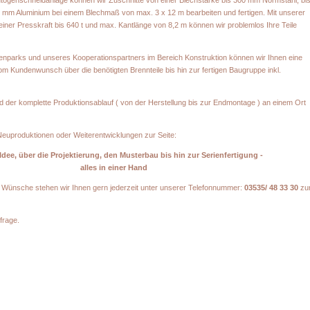
togenschneidanlage können wir Zuschnitte von einer Blechstärke bis 300 mm Normstahl, bi
 mm Aluminium bei einem Blechmaß von max. 3 x 12 m bearbeiten und fertigen. Mit unserer
ner Presskraft bis 640 t und max. Kantlänge von 8,2 m können wir problemlos Ihre Teile
nparks und unseres Kooperationspartners im Bereich Konstruktion können wir Ihnen eine
om Kundenwunsch über die benötigten Brennteile bis hin zur fertigen Baugruppe inkl.
d der komplette Produktionsablauf ( von der Herstellung bis zur Endmontage ) an einem Ort
Neuproduktionen oder Weiterentwicklungen zur Seite:
 Idee, über die Projektierung, den Musterbau bis hin zur Serienfertigung -
alles in einer Hand
 Wünsche stehen wir Ihnen gern jederzeit unter unserer Telefonnummer:
03535/ 48 33 30
zu
frage.
Hilse