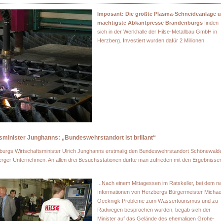
Imposant: Die größte Plasma-Schneideanlage 
mächtigste Abkantpresse Brandenburgs
finden
sich in der Werkhalle der Hilse-Metallbau GmbH in
Herzberg. Investiert wurden dafür 2 Millionen.
tsminister Junghanns: „Bundeswehrstandort ist brillant“
urgs Wirtschaftsminister Ulrich Junghanns erstmalig den Bundeswehrstandort Schönewald
rger Unternehmen. An allen drei Besuchsstationen dürfte man zufrieden mit den Ergebnisse
...Nach einem Mittagessen im Ratskeller, bei dem n
Informationen von Herzbergs Bürgermeister Michae
Oecknigk Probleme zum Wassertourismus und zu
Radwegen besprochen wurden, begab sich der
Minister auf das Gelände des ehemaligen Grohe-