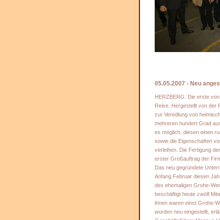
05.05.2007 - Neu angesi
HERZBERG. Die erste von 
Reise. Hergestellt von der
zur Veredlung von heimisch
mehreren hundert Grad aus
es möglich, diesen einen ru
sowie die Eigenschaften v
verleihen. Die Fertigung de
erster Großauftrag der Firm
Das neu gegründete Untern
Anfang Februar diesen Jah
des ehemaligen Grohe-Wer
beschäftigt heute zwölf Mita
ihnen waren einst Grohe-W
wurden neu eingestellt, erlä