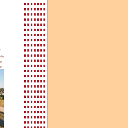
s
die
rn
von