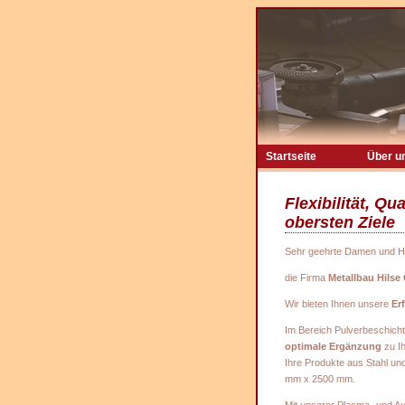
Startseite
Über u
Flexibilität, Q
obersten Ziele
Sehr geehrte Damen und H
die Firma
Metallbau Hils
Wir bieten Ihnen unsere
Er
Im Bereich Pulverbeschicht
optimale Ergänzung
zu Ih
Ihre Produkte aus Stahl un
mm x 2500 mm.