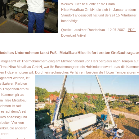
Werkes. Hier besuchte er die Firma
Hilse Metallbau GmbH, die sich im Januar an dem
Standort angesiedelt hat und derzeit 15 Mitarbeiter
beschäftigt....
Quelle: Lausitzer Rundschau - 12.07.2007 -
PDF-
Download Artikel
edeltes Unternehmen fasst Fuß - Metallbau Hilse liefert ersten Großauftrag au
insgesamt elf Thermokammern ging am Mittwochabend von Herzberg aus nach Templin auf 
 Firma Hilse Metallbau GmbH, war ihr Bestimmungsort ein Holzindustriewerk, das die Kamme
en Hölzern nutzen will.
Durch ein technisches Verfahren, bei dem die Hölzer Temperaturen 
gesetzt werden, ist
stikaleren Farbton
on Tropenhölzern zu
r Kammer gilt als
a Hilse Metallbau.
ehmen ist seit
res auf dem Areal
kes ansässig und
rbeiter. Vier von
erker, die anderen
uterte